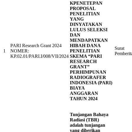
KPENETEPAN
PROPOSAL
PENELITIAN
YANG
DINYATAKAN
LULUS SELEKSI
DAN
MENDAPATKAN
PARI Research Grant 2024
HIBAH DANA
Surat
1
NOMER:
PENELITIAN
Pemberit
KP.02.01/PARI.I/008/VII/2024
SKEMA “PARI
RESEARCH
GRANT”
PERHIMPUNAN
RADIOGRAFER
INDONESIA (PARI)
BIAYA
ANGGARAN
TAHUN 2024
Tunjangan Bahaya
Radiasi (TBR)
adalah tunjangan
yang diberikan