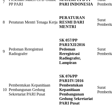
7
PP PARI
PARI INDONESIA
Pemberit
PERATURAN
Surat
8
Peraturan Mentri Tenaga Kerja
RESMI DARI
Pemberit
MENTRI
SK 057/PP
PARI/XII/2016
Pedoman Reregistrasi
Pedoman
Surat
9
Radiografer
Reregistrasi
Pemberit
Radiografer,
Lampiran
SK 076/PP
PARI/IV/2016
Pembentukan Kepanitiaan
Pembentukan
Surat
10
Pembangunan Gedung
Kepanitiaan
Pemberit
Sekretariat PARI Pusat
Pembangunan
Gedung Sekretariat
PARI Pusat