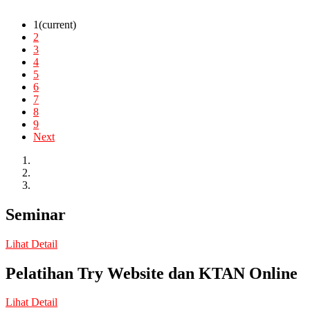
1
(current)
2
3
4
5
6
7
8
9
Next
Seminar
Lihat Detail
Pelatihan Try Website dan KTAN Online
Lihat Detail