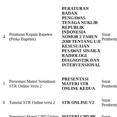
PERATURAN
BADAN
PENGAWAS
TENAGA NUKLIR
REPUBLIK
INDONESIA
Peraturan Kepala Bapeten
Surat
4
NOMOR 2 TAHUN
(Perka Bapeten)
Pemberit
2OI8 TENTANG UJI
KESESUAIAN
PESAWAT SINAR-X
RADIOLOGI
DIAGNOSTIK DAN
INTERVENSIONAL
PRESENTASI
Presentasi Materi Sosialisasi
Surat
5
MATERI STR
STR Online Versi 2
Pemberit
ONLINE KEDUA
Surat
6
Tutorial STR Online versi 2
STR ONLINE V2
Pemberit
Presentari Materi CPD Online
MATERI CPD PP
Surat