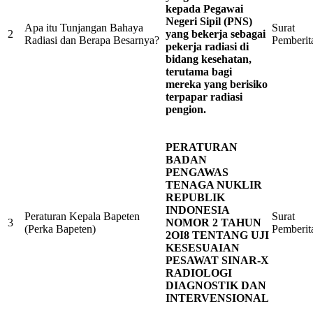
kepada Pegawai
Negeri Sipil (PNS)
Apa itu Tunjangan Bahaya
Surat
2
yang bekerja sebagai
Radiasi dan Berapa Besarnya?
Pemberit
pekerja radiasi di
bidang kesehatan,
terutama bagi
mereka yang berisiko
terpapar radiasi
pengion.
PERATURAN
BADAN
PENGAWAS
TENAGA NUKLIR
REPUBLIK
INDONESIA
Peraturan Kepala Bapeten
Surat
3
NOMOR 2 TAHUN
(Perka Bapeten)
Pemberit
2OI8 TENTANG UJI
KESESUAIAN
PESAWAT SINAR-X
RADIOLOGI
DIAGNOSTIK DAN
INTERVENSIONAL